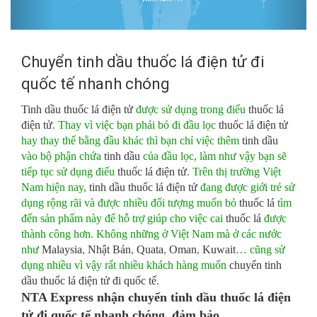
Chuyển tinh dầu thuốc lá điện tử đi
quốc tế nhanh chóng
Tinh dầu thuốc lá điện tử
được sử dụng trong điếu
thuốc lá
điện tử
. Thay vì việc bạn phải bỏ đi đầu lọc
thuốc lá điện tử
hay thay thế bằng đầu khác thì bạn chỉ việc thêm
tinh dầu
vào bộ phận chứa
tinh dầu
của đầu lọc, làm như vậy bạn sẽ
tiếp tục sử dụng điếu
thuốc lá điện tử
. Trên thị trường Việt
Nam hiện nay,
tinh dầu thuốc lá điện tử
đang được giới trẻ sử
dụng rộng rãi và được nhiều đối tượng muốn bỏ
thuốc lá
tìm
đến sản phẩm này để hỗ trợ giúp cho việc cai
thuốc lá
được
thành công hơn. Không những ở Việt Nam mà ở các nước
như
Malaysia
,
Nhật Bản
,
Quata
,
Oman
,
Kuwait
… cũng sử
dụng nhiều vì vậy rất nhiều khách hàng muốn
chuyển tinh
dầu thuốc lá điện tử đi quốc tế
.
NTA Express nhận
chuyển tinh dầu thuốc lá điện
tử đi quốc tế nhanh chóng
, đảm bảo.