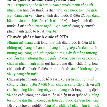
NTA Express tự hào là đơn vị vận chuyển thành công rất
nhiều loại
tinh dầu thuốc lá điện tử
đi các nước trên thế giới.
Bạn đang cần vận
chuyển tinh dầu thuốc lá điện tử
, bạn đang
băn khoăn chưa biết làm cách nào để
vận chuyển tinh đầu
thuốc lá điện tử
đi nươc ngoài. Bạn hãy để
công ty chuyển
phát nhanh quốc tế NTA
giúp bạn.
Chuyển phát nhanh quốc tế NTA
Những mặt hàng
chất lỏng
như
tinh dầu thuốc lá điện tử
là
những mặt hàng mà an ninh hàng không xếp vào danh sách
những mặt hàng khó gửi ngoài những giấy tờ thông thường
còn cần thêm những thủ tục giấy tờ khác yêu cầu các công ty
chuyển phát nhanh nhận
gửi hàng dung dịch
,
chất lỏng
,
hóa
chất
,
tinh dầu thuốc lá điện tử đi quốc tế
cần có kinh nghiệm
và kỹ năng cần thiết.
Chuyển phat nhanh quốc tế NTA Express
là một trong số ít
công ty vận chuyển ở Việt Nam chuyên cung cấp
dịch vụ
gửi
các loại hàng khó, hàng nhạy cảm dạng
chất lỏng
,
dung dịch
và
hóa chất
,
hàng tinh dầu thuốc lá điện tử đi quốc t
ế. Chúng
tôi có thể gửi thành công đến hơn 220 quốc gia trên toàn cầu.
Dịch vụ chuyên nghiệ
p, đảm bảo, nhận và giao hàng tận nơi.