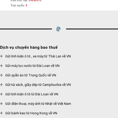
Lượt truy cập:
19242572
Trực tuyến:
3
Dịch vụ chuyển hàng bao thuế
Gửi linh kiện ô tô , xe máy từ Thái Lan về VN
Gửi máy lọc nước từ Đài Loan về VN
Gửi quần áo từ Trung Quốc về VN
Gửi túi xách, giầy dép từ Camphuchia về VN
Gửi linh kiện ô tô từ Đài Loan về VN
Gửi điện thoại, máy ảnh từ Nhật về Việt Nam
Gửi bánh kẹo từ Hong Kong về VN